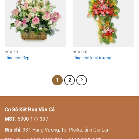
Add to
Add to
Wishlist
Wishlist
HOA BÓ
HOA GIỎ
Lẵng hoa đẹp
Lẵng hoa khai trương
1
2
Cơ Sở Kết Hoa Văn Cả
MST:
5900 177 337
Địa chỉ:
331 Hùng Vương, Tp. Pleiku, tỉnh Gia Lai