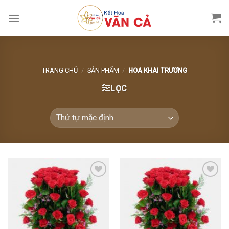
Skip
to
content
TRANG CHỦ
/
SẢN PHẨM
/
HOA KHAI TRƯƠNG
LỌC
Add to
Add to
Wishlist
Wishlist