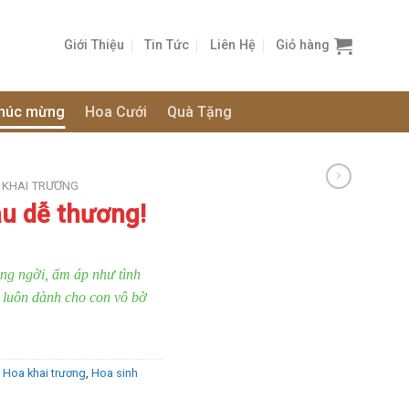
Giới Thiệu
Tin Tức
Liên Hệ
Giỏ hàng
húc mừng
Hoa Cưới
Quà Tặng
 KHAI TRƯƠNG
u dễ thương!
ng ngời, ấm áp như tình
 luôn dành cho con vô bờ
,
Hoa khai trương
,
Hoa sinh