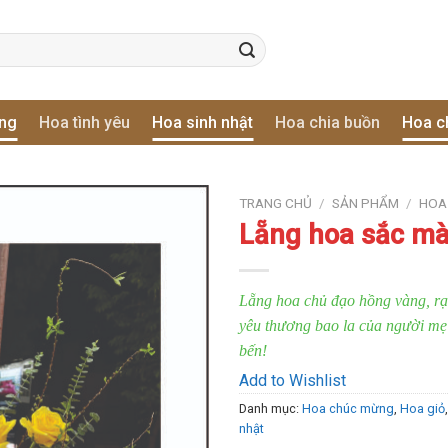
ơng
Hoa tình yêu
Hoa sinh nhật
Hoa chia buồn
Hoa c
TRANG CHỦ
/
SẢN PHẨM
/
HOA
Lẵng hoa sắc mà
Add to
Wishlist
Lẵng hoa chủ đạo hồng vàng, rạ
yêu thương bao la của người mẹ
bến!
Add to Wishlist
Danh mục:
Hoa chúc mừng
,
Hoa giỏ
nhật