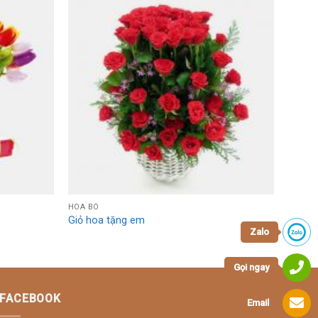
Add to
Add to
Wishlist
Wishlist
HOA BÓ
Giỏ hoa tặng em
Zalo
Gọi ngay
FACEBOOK
Email