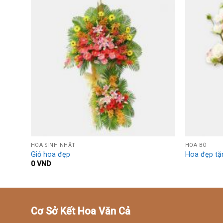
dd to
Add to
shlist
Wishlist
HOA SINH NHẬT
HOA BÓ
Giỏ hoa đẹp
Hoa đẹp tặ
0
VND
Cơ Sở Kết Hoa Văn Cả